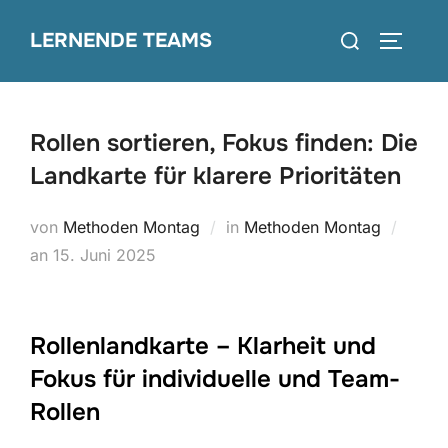
Zum
Suchen
LERNENDE TEAMS
Inhalt
SEITEN
nach:
springen
Rollen sortieren, Fokus finden: Die
Landkarte für klarere Prioritäten
von
Methoden Montag
in
Methoden Montag
Veröffentlicht
an
15. Juni 2025
am
Rollenlandkarte – Klarheit und
Fokus für individuelle und Team-
Rollen