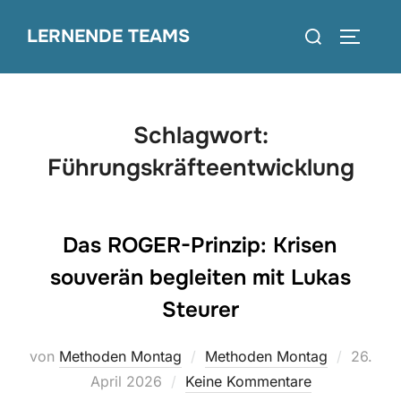
Zum
Suchen
LERNENDE TEAMS
Inhalt
SEITEN
nach:
springen
Schlagwort:
Führungskräfteentwicklung
Das ROGER-Prinzip: Krisen
souverän begleiten mit Lukas
Steurer
Veröffen
von
Methoden Montag
Methoden Montag
26.
am
April 2026
Keine Kommentare