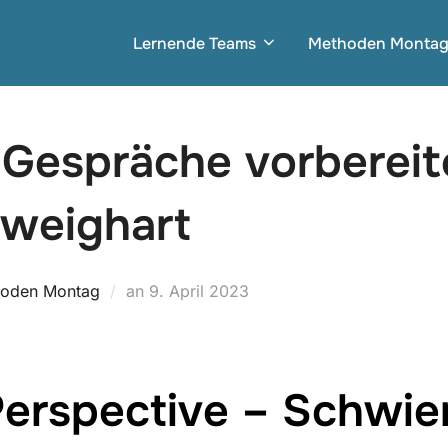
Lernende Teams
Methoden Monta
 Gespräche vorbereit
weighart
Veröffentlicht
oden Montag
an
9. April 2023
am
 Perspective – Schwie