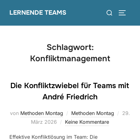
Zum
Suchen
LERNENDE TEAMS
Inhalt
SEITEN
nach:
springen
Schlagwort:
Konfliktmanagement
Die Konfliktzwiebel für Teams mit
André Friedrich
Veröffen
von
Methoden Montag
Methoden Montag
29.
am
März 2026
Keine Kommentare
Effektive Konfliktlösung im Team: Die