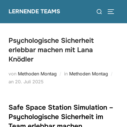
Zum
Suchen
LERNENDE TEAMS
Inhalt
SEITEN
nach:
springen
Psychologische Sicherheit
erlebbar machen mit Lana
Knödler
von
Methoden Montag
in
Methoden Montag
Veröffentlicht
an
20. Juli 2025
am
Safe Space Station Simulation –
Psychologische Sicherheit im
Team erlebbar machen