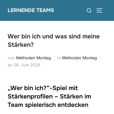
Zum
Suchen
LERNENDE TEAMS
Inhalt
SEITEN
nach:
springen
Wer bin ich und was sind meine
Stärken?
von
Methoden Montag
in
Methoden Montag
Veröffentlicht
an
28. Juni 2026
am
„Wer bin ich?“-Spiel mit
Stärkenprofilen – Stärken im
Team spielerisch entdecken