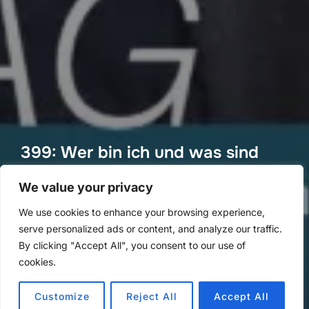
399: Wer bin ich und was sind
meine Stärken?
We value your privacy
von
Methoden Montag
in
Methoden Montag
We use cookies to enhance your browsing experience,
Veröffentlicht
an
28. Juni 2026
serve personalized ads or content, and analyze our traffic.
am
By clicking "Accept All", you consent to our use of
cookies.
Customize
Reject All
Accept All