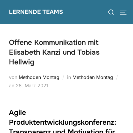
Zum
Suchen
LERNENDE TEAMS
Inhalt
SEI
nach:
springen
Offene Kommunikation mit
Elisabeth Kanzi und Tobias
Hellwig
von
Methoden Montag
in
Methoden Montag
Veröffentlicht
an
28. März 2021
am
Agile
Produktentwicklungskonferenz:
Transparenz und Motivation für