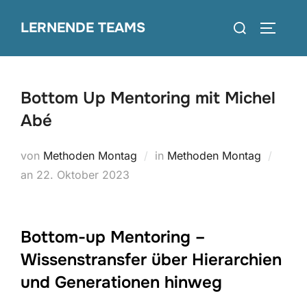
Zum
Suchen
LERNENDE TEAMS
Inhalt
SEITEN
nach:
springen
Bottom Up Mentoring mit Michel
Abé
von
Methoden Montag
in
Methoden Montag
Veröffentlicht
an
22. Oktober 2023
am
Bottom-up Mentoring –
Wissenstransfer über Hierarchien
und Generationen hinweg