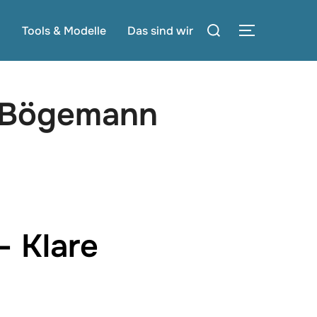
Suchen
g
Tools & Modelle
Das sind wir
SEITENLE
nach:
a Bögemann
 Klare