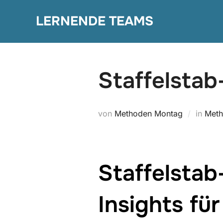
Zum
LERNENDE TEAMS
Inhalt
springen
Staffelsta
von
Methoden Montag
in
Meth
Staffelsta
Insights fü