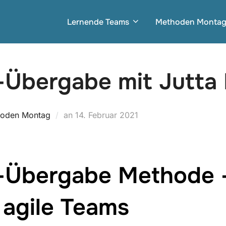
Lernende Teams
Methoden Monta
b-Übergabe mit Jutt
Veröffentlicht
oden Montag
an
14. Februar 2021
am
b-Übergabe Methode –
r agile Teams