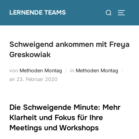
Zum
Suchen
LERNENDE TEAMS
Inhalt
SEITEN
nach:
springen
Schweigend ankommen mit Freya
Greskowiak
von
Methoden Montag
in
Methoden Montag
Veröffentlicht
an
23. Februar 2020
am
Die Schweigende Minute: Mehr
Klarheit und Fokus für Ihre
Meetings und Workshops