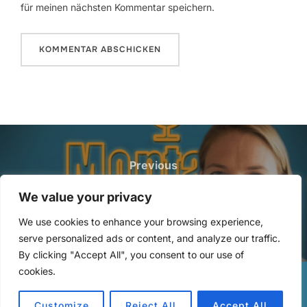
für meinen nächsten Kommentar speichern.
Beitragsnavigation
Previous
Previous
8: Schweigend ankommen mit
We value your privacy
Freya Greskowiak
We use cookies to enhance your browsing experience,
serve personalized ads or content, and analyze our traffic.
By clicking "Accept All", you consent to our use of
cookies.
Copyright © 2026 Lernende Teams
Customize
Reject All
Accept All