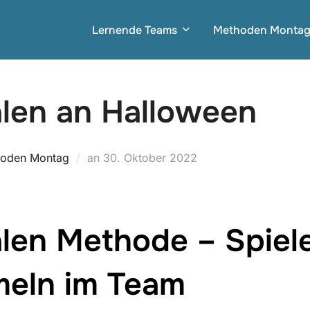
Lernende Teams
Methoden Monta
len an Halloween
Veröffentlicht
oden Montag
an
30. Oktober 2022
am
len Methode – Spiele
eln im Team