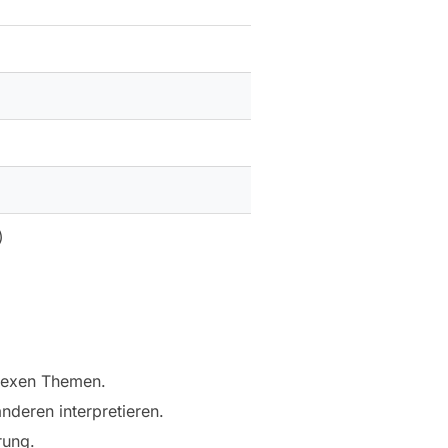
)
plexen Themen.
deren interpretieren.
rung.