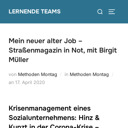
Zum
Suchen
LERNENDE TEAMS
Inhalt
SEITEN
nach:
springen
Mein neuer alter Job –
Straßenmagazin in Not, mit Birgit
Müller
von
Methoden Montag
in
Methoden Montag
Veröffentlicht
an
17. April 2020
am
Krisenmanagement eines
Sozialunternehmens: Hinz &
Kunzt in der Corona-Krise –