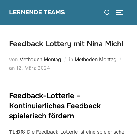
Zum
Suchen
LERNENDE TEAMS
Inhalt
SEITEN
nach:
springen
Feedback Lottery mit Nina Michl
von
Methoden Montag
in
Methoden Montag
Veröffentlicht
an
12. März 2024
am
Feedback-Lotterie –
Kontinuierliches Feedback
spielerisch fördern
TL;DR:
Die Feedback-Lotterie ist eine spielerische