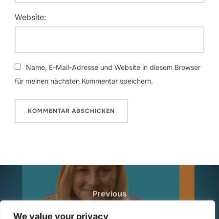
Website:
Name, E-Mail-Adresse und Website in diesem Browser
für meinen nächsten Kommentar speichern.
Beitragsnavigation
Previous
Previous
283: Feedback Lottery mit Nina
We value your privacy