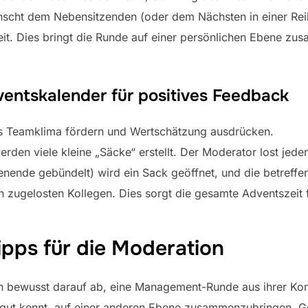
cht dem Nebensitzenden (oder dem Nächsten in einer Reih
it. Dies bringt die Runde auf einer persönlichen Ebene zu
ntskalender für positives Feedback
es Teamklima fördern und Wertschätzung ausdrücken.
rden viele kleine „Säcke“ erstellt. Der Moderator lost jed
ende gebündelt) wird ein Sack geöffnet, und die betreffe
 zugelosten Kollegen. Dies sorgt die gesamte Adventszeit f
ipps für die Moderation
en bewusst darauf ab, eine Management-Runde aus ihrer Ko
 gut kennt, auf einer anderen Ebene zusammenzubringen. Ge