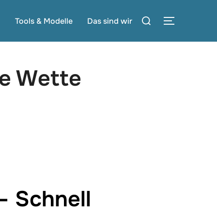
Suchen
g
Tools & Modelle
Das sind wir
SEITENLE
nach:
ie Wette
– Schnell