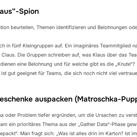
laus“-Spion
tion beurteilen, Themen identifizieren und Belohnungen od
ch in fünf Kleingruppen auf. Ein imaginäres Teammitglied n
 Claus. Die Gruppen schreiben auf, was Klaus über das Tea
ienen eine Belohnung und für welche gibt es die „Knute“?
st gut geeignet für Teams, die sich noch nicht viel vertraue
 Geschenke auspacken (Matroschka-Pup
 oder Problem tiefer ergründen, um die Ursachen zu vers
 ein prioritäres Thema aus der „Gather Data“-Phase gewäh
ackt“. Man fragt sich: „Was ist alles drin im Karton? Ist i