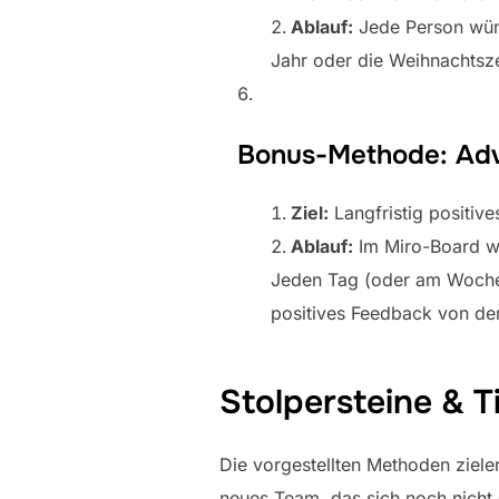
Ablauf:
Jede Person wüns
Jahr oder die Weihnachtsze
Bonus-Methode: Adve
Ziel:
Langfristig positiv
Ablauf:
Im Miro-Board we
Jeden Tag (oder am Wochen
positives Feedback von den
Stolpersteine & T
Die vorgestellten Methoden ziel
neues Team, das sich noch nicht