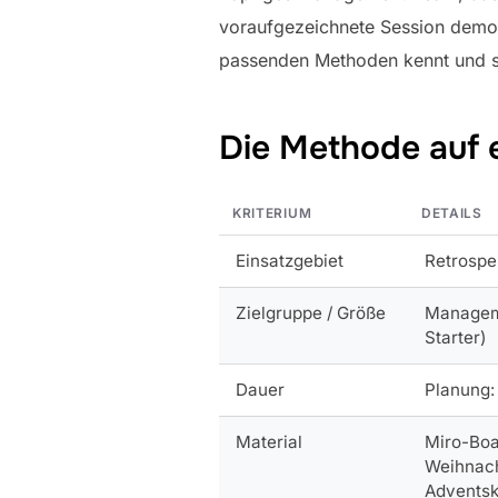
voraufgezeichnete Session demonst
passenden Methoden kennt und s
Die Methode auf 
KRITERIUM
DETAILS
Einsatzgebiet
Retrospe
Zielgruppe / Größe
Manageme
Starter)
Dauer
Planung: 
Material
Miro-Boa
Weihnach
Adventsk