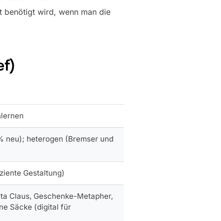
it benötigt wird, wenn man die
ef)
nlernen
 neu); heterogen (Bremser und
iziente Gestaltung)
anta Claus, Geschenke-Metapher,
 Säcke (digital für