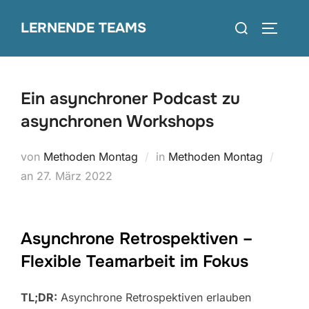
Zum
Suchen
LERNENDE TEAMS
Inhalt
SEITEN
nach:
springen
Ein asynchroner Podcast zu
asynchronen Workshops
von
Methoden Montag
in
Methoden Montag
Veröffentlicht
an
27. März 2022
am
Asynchrone Retrospektiven –
Flexible Teamarbeit im Fokus
TL;DR:
Asynchrone Retrospektiven erlauben