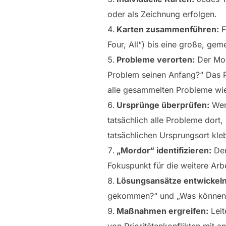
oder als Zeichnung erfolgen.
Karten zusammenführen:
F
Four, All“) bis eine große, ge
Probleme verorten:
Der Mod
Problem seinen Anfang?“ Das Pr
alle gesammelten Probleme wie
Ursprünge überprüfen:
Wenn
tatsächlich alle Probleme dort
tatsächlichen Ursprungsort kle
„Mordor“ identifizieren:
Der
Fokuspunkt für die weitere Arbe
Lösungsansätze entwickeln
gekommen?“ und „Was können w
Maßnahmen ergreifen:
Leit
von Prioritätenkonflikten mit 