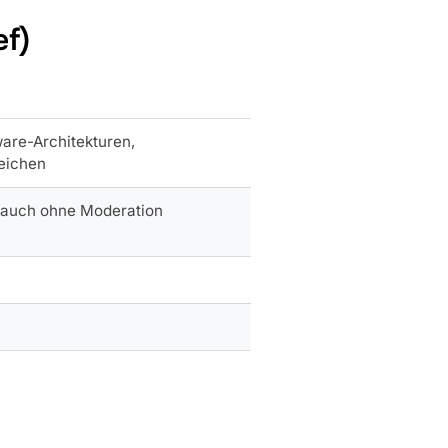
ef)
are-Architekturen,
eichen
s auch ohne Moderation