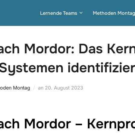
Lernende Teams
Methoden Monta
ach Mordor: Das Ker
ystemen identifizie
Veröffentlicht
oden Montag
an
20. August 2023
am
nach Mordor – Kernpr