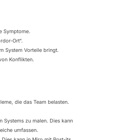
che Symptome.
rdor-Ort“.
m System Vorteile bringt.
von Konflikten.
bleme, die das Team belasten.
n Systems zu malen. Dies kann
reiche umfassen.
 Dies kann in Miro mit Post-its