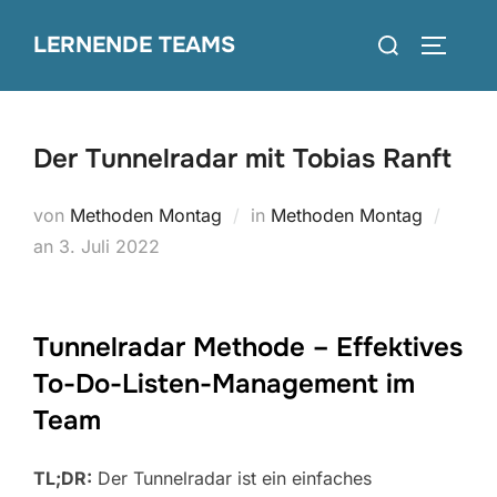
Zum
Suchen
LERNENDE TEAMS
Inhalt
SEITEN
nach:
springen
Der Tunnelradar mit Tobias Ranft
von
Methoden Montag
in
Methoden Montag
Veröffentlicht
an
3. Juli 2022
am
Tunnelradar Methode – Effektives
To-Do-Listen-Management im
Team
TL;DR:
Der Tunnelradar ist ein einfaches