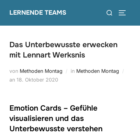
Zum
Suchen
LERNENDE TEAMS
Inhalt
SEITEN
nach:
springen
Das Unterbewusste erwecken
mit Lennart Werksnis
von
Methoden Montag
in
Methoden Montag
Veröffentlicht
an
18. Oktober 2020
am
Emotion Cards – Gefühle
visualisieren und das
Unterbewusste verstehen