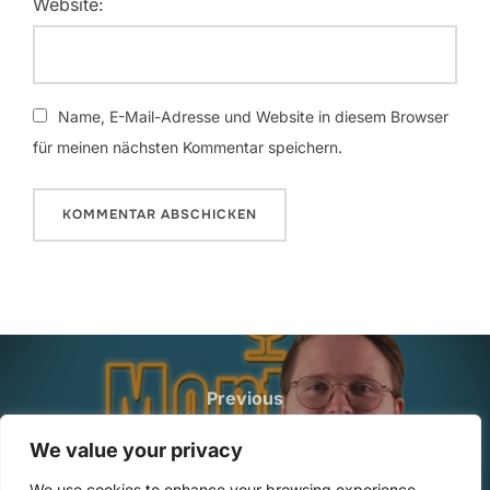
Website:
Name, E-Mail-Adresse und Website in diesem Browser
für meinen nächsten Kommentar speichern.
Beitragsnavigation
Previous
Previous
72: Das Unterbewusste erwecken
We value your privacy
mit Lennart Werksnis
We use cookies to enhance your browsing experience,