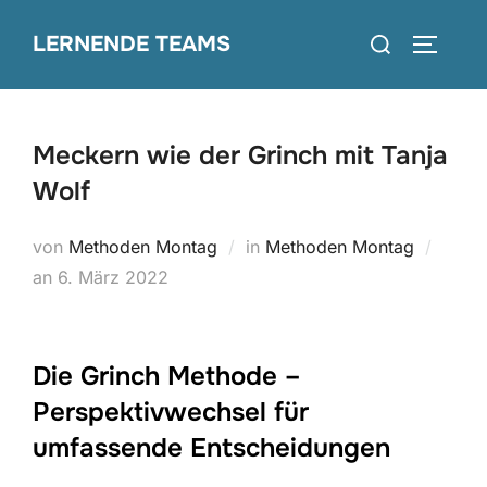
Zum
Suchen
LERNENDE TEAMS
Inhalt
SEITEN
nach:
springen
Meckern wie der Grinch mit Tanja
Wolf
von
Methoden Montag
in
Methoden Montag
Veröffentlicht
an
6. März 2022
am
Die Grinch Methode –
Perspektivwechsel für
umfassende Entscheidungen