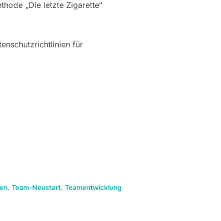
ethode „Die letzte Zigarette“
enschutzrichtlinien für
ven
,
Team-Neustart
,
Teamentwicklung