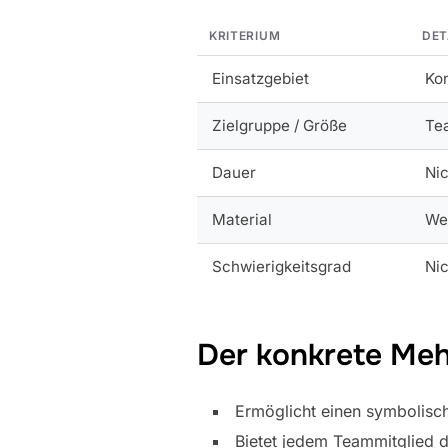
KRITERIUM
DET
Einsatzgebiet
Kon
Zielgruppe / Größe
Te
Dauer
Nic
Material
Wei
Schwierigkeitsgrad
Nic
Der konkrete Meh
Ermöglicht einen symbolisc
Bietet jedem Teammitglied d