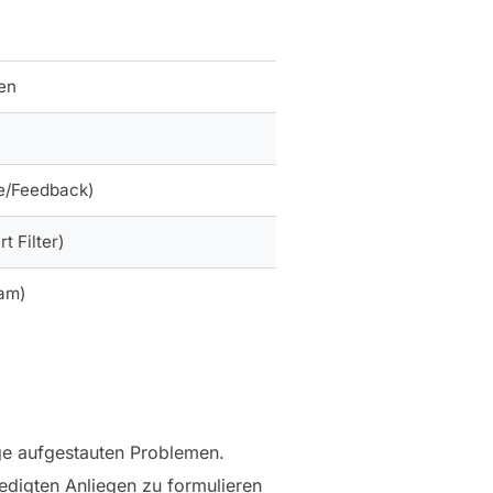
en
he/Feedback)
t Filter)
eam)
ge aufgestauten Problemen.
edigten Anliegen zu formulieren