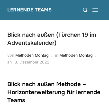
Zum
Suchen
LERNENDE TEAMS
Inhalt
SEITEN
nach:
springen
Blick nach außen (Türchen 19 im
Adventskalender)
von
Methoden Montag
in
Methoden Montag
Veröffentlicht
an
18. Dezember 2022
am
Blick nach außen Methode –
Horizonterweiterung für lernende
Teams