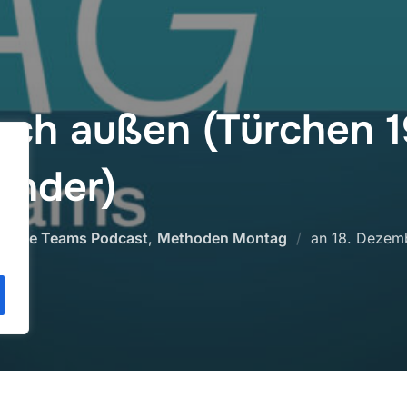
nach außen (Türchen 1
ender)
.
Veröffentli
nende Teams Podcast
,
Methoden Montag
an
18. Dezem
am