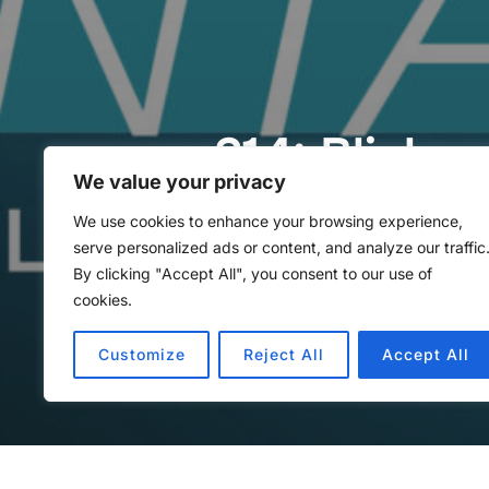
214: Blick 
We value your privacy
Adventskal
We use cookies to enhance your browsing experience,
serve personalized ads or content, and analyze our traffic
By clicking "Accept All", you consent to our use of
von
Methoden Montag
in
Ler
cookies.
Customize
Reject All
Accept All