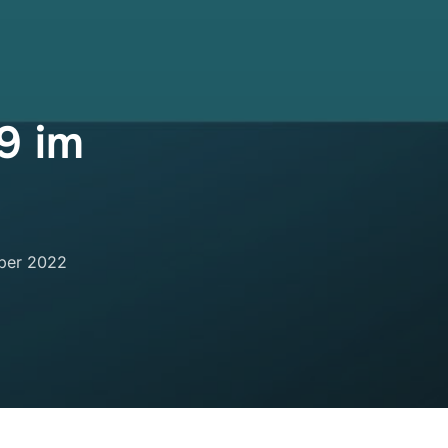
9 im
cht
ber 2022