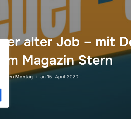
uer alter Job – mit D
om Magazin Stern
.
Veröffentlicht
hoden Montag
an
15. April 2020
am