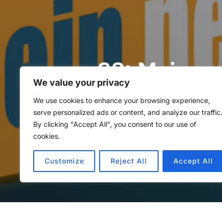
38: Mein ne
We value your privacy
Meinköhn v
We use cookies to enhance your browsing experience,
serve personalized ads or content, and analyze our traffic
By clicking "Accept All", you consent to our use of
von
Methoden Montag
in
Met
cookies.
Customize
Reject All
Accept All