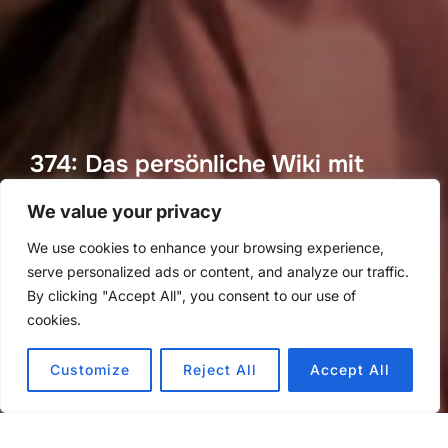
374: Das persönliche Wiki mit
Max und Hannah (Takeover 2)
We value your privacy
von
Methoden Montag
in
Methoden Montag
We use cookies to enhance your browsing experience,
Veröffentlicht
an
19. Januar 2026
serve personalized ads or content, and analyze our traffic.
am
By clicking "Accept All", you consent to our use of
cookies.
Customize
Reject All
Accept All
Audio-