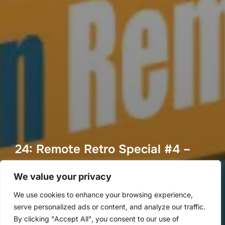
24: Remote Retro Special #4 –
Decide what to do
We value your privacy
von
Methoden Montag
in
Methoden Montag
We use cookies to enhance your browsing experience,
Veröffentlicht
an
25. März 2020
serve personalized ads or content, and analyze our traffic.
am
By clicking "Accept All", you consent to our use of