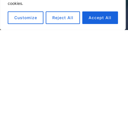
cookies.
Customize
Reject All
Accept All
Audio-
00:00
00:00
Player
Wie können wir spannende Retrospektiven
gestalten, wenn alle Teilnehmenden im Homeoffice
sind? Indem wir die Bedingungen nicht als
Einschränkung wahrnehmen, sondern als Chance.
Was das für „Decide what to do“, die vierte Phase
der Retro bedeutet, erfahrt ihr in dieser Folge.
Unsere allgemeinen Datenschutzrichtlinien finden
Sie unter
https://art19.com/privacy
. Die