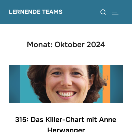
Zum
Suchen
LERNENDE TEAMS
Inhalt
SEITEN
nach:
springen
Monat:
Oktober 2024
315: Das Killer-Chart mit Anne
Herwanger