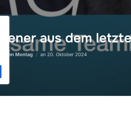
pener aus dem letzte
.
Veröffentlicht
hoden Montag
an
20. Oktober 2024
am