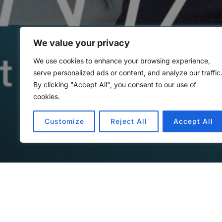
We value your privacy
314: Zwei O
We use cookies to enhance your browsing experience,
serve personalized ads or content, and analyze our traffic
By clicking "Accept All", you consent to our use of
von
Methoden Montag
in
Met
cookies.
Customize
Reject All
Accept All
Audio-
00:00
Player