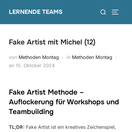
Zum
Suchen
LERNENDE TEAMS
Inhalt
SEITEN
nach:
springen
Fake Artist mit Michel (12)
von
Methoden Montag
in
Methoden Montag
Veröffentlicht
an
15. Oktober 2024
am
Fake Artist Methode –
Auflockerung für Workshops und
Teambuilding
TL;DR:
Fake Artist ist ein kreatives Zeichenspiel,