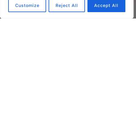
Customize
Reject All
Accept All
GPTs sind keine Tools – sie
sind Teammitglieder.
Stell dir vor, du könntest dir in wenigen Minuten
eine eigene KI-Assistent:in an die Seite stellen. Eine
GPT, die dich versteht, die mit deinem Stil arbeitet,
deine Aufgaben kennt und dich zuverlässig
unterstützt – jeden Tag.
Gute Nachricht:
Du brauchst dafür keine