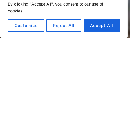
By clicking "Accept All", you consent to our use of
cookies.
Customize
Reject All
Accept All
Was müssen Führungskräfte wissen, die mit
lernenden Teams zusammenarbeiten? Welche
Möglichkeiten und Methoden haben sie zur Hand,
um den Rahmen zu schaffen, den lernende Teams
brauchen? In dieser Schulung bringen wir den
Teilnehmenden die einprägsame Metapher des
Bienenhirten aus dem gleichnamigen Buch von Rini
van Solingen näher und geben ihnen einen Einblick
in die Methodik des Coachings.