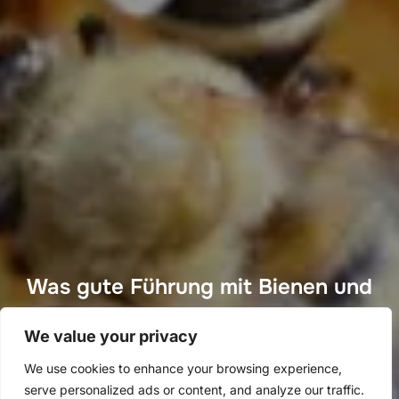
Was gute Führung mit Bienen und
Fragen zu tun hat
We value your privacy
Veröffentlich
von
Florian Meyer
in
Schulungen
an
14.
We use cookies to enhance your browsing experience,
am
November 2022
serve personalized ads or content, and analyze our traffic.