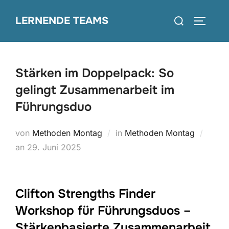
Zum
Suchen
LERNENDE TEAMS
Inhalt
SEITEN
nach:
springen
Stärken im Doppelpack: So
gelingt Zusammenarbeit im
Führungsduo
von
Methoden Montag
in
Methoden Montag
Veröffentlicht
an
29. Juni 2025
am
Clifton Strengths Finder
Workshop für Führungsduos –
Stärkenbasierte Zusammenarbeit