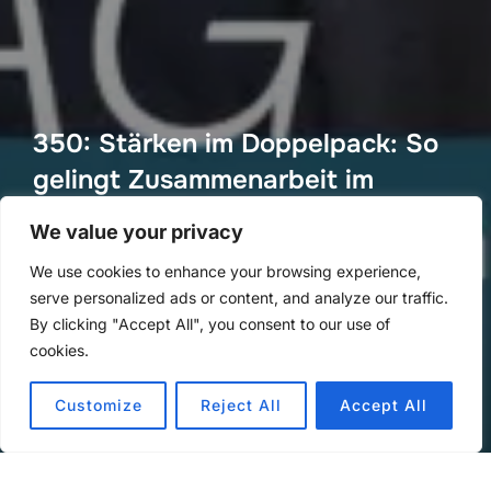
350: Stärken im Doppelpack: So
gelingt Zusammenarbeit im
Führungsduo
We value your privacy
von
Methoden Montag
in
Methoden Montag
We use cookies to enhance your browsing experience,
Veröffentlicht
an
29. Juni 2025
serve personalized ads or content, and analyze our traffic.
am
By clicking "Accept All", you consent to our use of
cookies.
Customize
Reject All
Accept All
Audio-