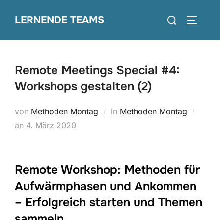
Zum
Suchen
LERNENDE TEAMS
Inhalt
SEITEN
nach:
springen
Remote Meetings Special #4:
Workshops gestalten (2)
von
Methoden Montag
in
Methoden Montag
Veröffentlicht
an
4. März 2020
am
Remote Workshop: Methoden für
Aufwärmphasen und Ankommen
– Erfolgreich starten und Themen
sammeln