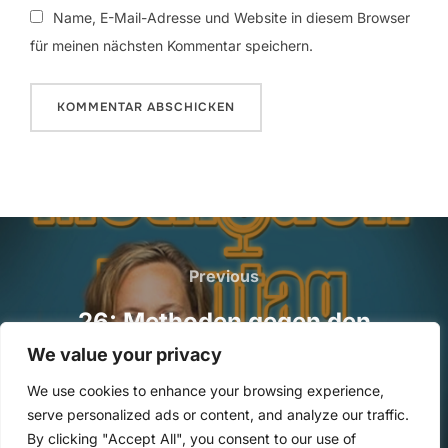
Name, E-Mail-Adresse und Website in diesem Browser
für meinen nächsten Kommentar speichern.
Beitragsnavigation
Previous
Previous
26: Methoden gegen den
Lagerkoller im Homeoffice mit
We value your privacy
Stefanie Selke
We use cookies to enhance your browsing experience,
serve personalized ads or content, and analyze our traffic.
By clicking "Accept All", you consent to our use of