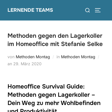
Zum
Suchen
LERNENDE TEAMS
Inhalt
SEITEN
nach:
springen
Methoden gegen den Lagerkoller
im Homeoffice mit Stefanie Selke
von
Methoden Montag
in
Methoden Montag
Veröffentlicht
an
29. März 2020
am
Homeoffice Survival Guide:
Methoden gegen Lagerkoller –
Dein Weg zu mehr Wohlbefinden
und Produktivität