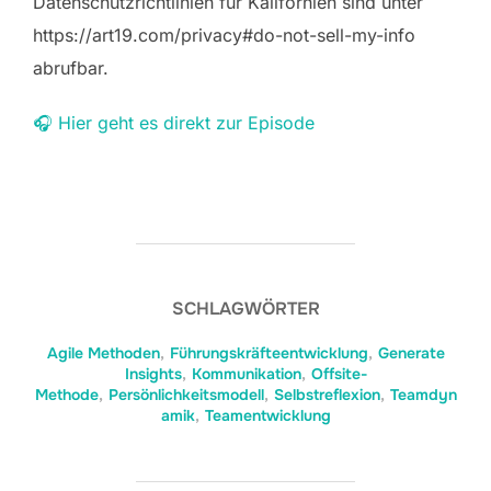
Datenschutzrichtlinien für Kalifornien sind unter
https://art19.com/privacy#do-not-sell-my-info
abrufbar.
🎧 Hier geht es direkt zur Episode
SCHLAGWÖRTER
Agile Methoden
,
Führungskräfteentwicklung
,
Generate
Insights
,
Kommunikation
,
Offsite-
Methode
,
Persönlichkeitsmodell
,
Selbstreflexion
,
Teamdyn
amik
,
Teamentwicklung