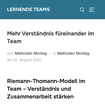
Zum
Suchen
LERNENDE TEAMS
Inhalt
SEITEN
nach:
springen
Mehr Verständnis füreinander im
Team
von
Methoden Montag
in
Methoden Montag
Veröffentlicht
an
22. August 2021
am
Riemann-Thomann-Modell im
Team – Verständnis und
Zusammenarbeit stärken