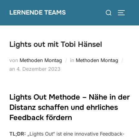
Zum
Suchen
LERNENDE TEAMS
Inhalt
SEITEN
nach:
springen
Lights out mit Tobi Hänsel
von
Methoden Montag
in
Methoden Montag
Veröffentlicht
an
4. Dezember 2023
am
Lights Out Methode – Nähe in der
Distanz schaffen und ehrliches
Feedback fördern
TL;DR:
„Lights Out“ ist eine innovative Feedback-