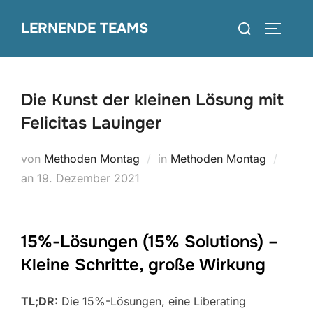
Zum
Suchen
LERNENDE TEAMS
Inhalt
SEITEN
nach:
springen
Die Kunst der kleinen Lösung mit
Felicitas Lauinger
von
Methoden Montag
in
Methoden Montag
Veröffentlicht
an
19. Dezember 2021
am
15%-Lösungen (15% Solutions) –
Kleine Schritte, große Wirkung
TL;DR:
Die 15%-Lösungen, eine Liberating