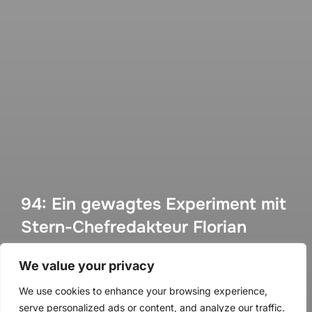
94: Ein gewagtes Experiment mit
Stern-Chefredakteur Florian
Gless
We value your privacy
von
Methoden Montag
in
Methoden Montag
We use cookies to enhance your browsing experience,
Veröffentlicht
an
14. März 2021
serve personalized ads or content, and analyze our traffic.