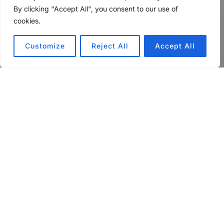
am
By clicking "Accept All", you consent to our use of
cookies.
Customize
Reject All
Accept All
Audio-
00:00
00:00
Player
Ein Jahr lang sind die meisten von uns jetzt
weitestgehend im HomeOffice. Was sind die
Lehren dieser Zeit – und mit welchem Experiment
hat Florian Gless, Chefredakteur beim Stern, nicht
nur sich selbst, sondern auch seine Kolleginnen
und Kollegen herausgefordert? Antworten gibt’s in
dieser Folge!