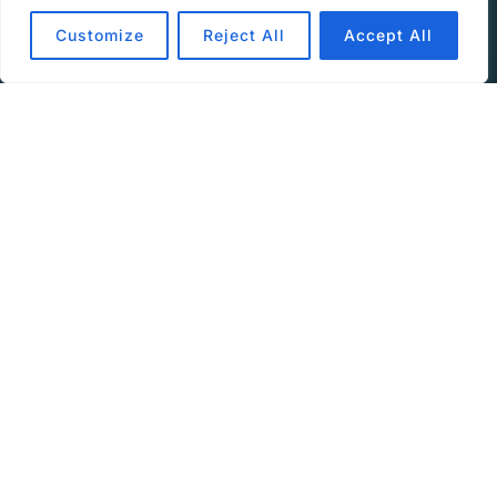
Customize
Reject All
Accept All
Audio-
00:00
00:00
Player
Die Methode dieser Woche ist ein echter Klassiker
– doch wir haben ihn mit einfachen Mitteln
weiterentwickelt. Erfahre heute, wie du „Wenn
unser Team ein Tier wäre …“ auf ein neues Level
hebst.
Unsere allgemeinen Datenschutzrichtlinien finden
Sie unter
https://art19.com/privacy
. Die
Datenschutzrichtlinien für Kalifornien sind unter
https://art19.com/privacy#do-not-sell-my-info