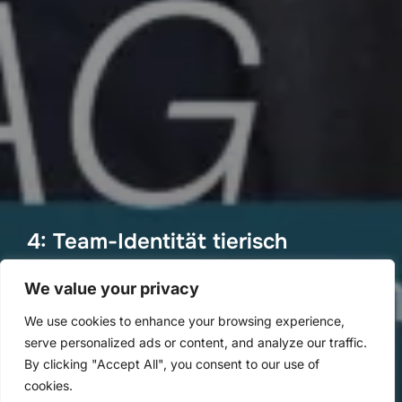
4: Team-Identität tierisch
ermitteln
We value your privacy
von
Methoden Montag
in
Methoden Montag
We use cookies to enhance your browsing experience,
Veröffentlicht
an
26. Januar 2020
serve personalized ads or content, and analyze our traffic.
am
By clicking "Accept All", you consent to our use of
cookies.