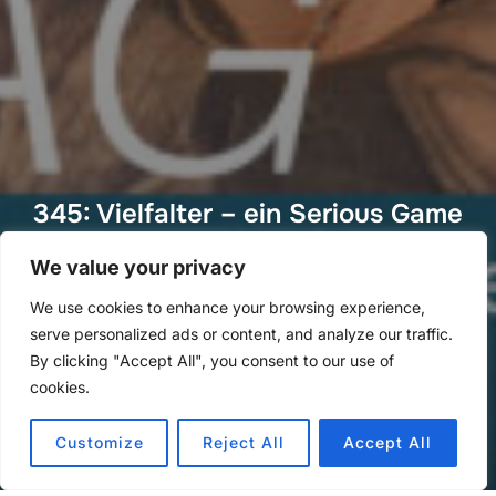
345: Vielfalter – ein Serious Game
mit Angelika Weis
We value your privacy
von
Methoden Montag
in
Methoden Montag
We use cookies to enhance your browsing experience,
Veröffentlicht
an
25. Mai 2025
serve personalized ads or content, and analyze our traffic.
am
By clicking "Accept All", you consent to our use of
cookies.
Customize
Reject All
Accept All