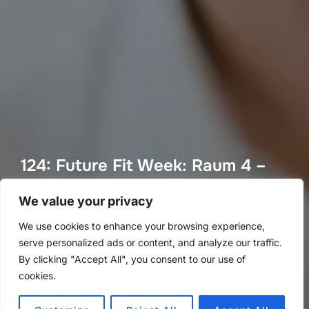
124: Future Fit Week: Raum 4 –
der operative Raum
We value your privacy
von
Methoden Montag
in
Methoden Montag
We use cookies to enhance your browsing experience,
Veröffentlicht
an
9. September 2021
serve personalized ads or content, and analyze our traffic.
am
By clicking "Accept All", you consent to our use of
cookies.