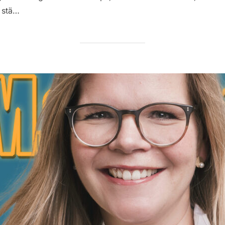
d stä…