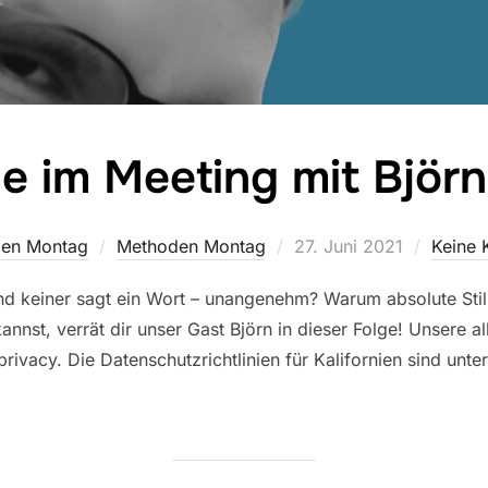
lle im Meeting mit Björ
Veröffentlicht
en Montag
Methoden Montag
27. Juni 2021
Keine
am
g und keiner sagt ein Wort – unangenehm? Warum absolute St
annst, verrät dir unser Gast Björn in dieser Folge! Unsere a
privacy. Die Datenschutzrichtlinien für Kalifornien sind unt