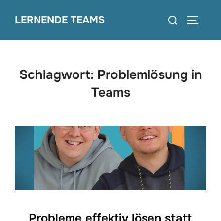
Zum
Suchen
LERNENDE TEAMS
Inhalt
SEITEN
nach:
springen
Schlagwort:
Problemlösung in
Teams
Probleme effektiv lösen statt