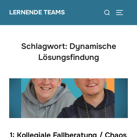
Zum
Suchen
LERNENDE TEAMS
Inhalt
SEITEN
nach:
springen
Schlagwort:
Dynamische
Lösungsfindung
1: Kollegiale Fallberatung / Chaos