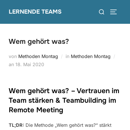
Zum
Suchen
LERNENDE TEAMS
Inhalt
SEITEN
nach:
springen
Wem gehört was?
von
Methoden Montag
in
Methoden Montag
Veröffentlicht
an
18. Mai 2020
am
Wem gehört was? – Vertrauen im
Team stärken & Teambuilding im
Remote Meeting
TL;DR:
Die Methode „Wem gehört was?“ stärkt