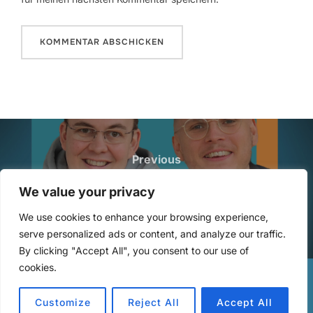
Beitragsnavigation
Previous
Previous
45: Wem gehört was?
We value your privacy
We use cookies to enhance your browsing experience,
serve personalized ads or content, and analyze our traffic.
By clicking "Accept All", you consent to our use of
cookies.
Copyright © 2026 Lernende Teams
Customize
Reject All
Accept All
Inspiro Theme
von
WPZOOM