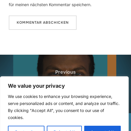
für meinen nächsten Kommentar speichern.
Beitragsnavigation
Previous
Previous
179: Teambuilding dank Salz und
We value your privacy
Pfeffer mit Mayuran Sunderesan
We use cookies to enhance your browsing experience,
serve personalized ads or content, and analyze our traffic.
By clicking "Accept All", you consent to our use of
cookies.
Copyright © 2026 Lernende Teams