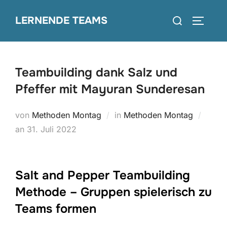
Zum
Suchen
LERNENDE TEAMS
Inhalt
SEITEN
nach:
springen
Teambuilding dank Salz und
Pfeffer mit Mayuran Sunderesan
von
Methoden Montag
in
Methoden Montag
Veröffentlicht
an
31. Juli 2022
am
Salt and Pepper Teambuilding
Methode – Gruppen spielerisch zu
Teams formen