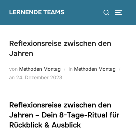
Zum
Suchen
LERNENDE TEAMS
Inhalt
SEITEN
nach:
springen
Reflexionsreise zwischen den
Jahren
von
Methoden Montag
in
Methoden Montag
Veröffentlicht
an
24. Dezember 2023
am
Reflexionsreise zwischen den
Jahren – Dein 8-Tage-Ritual für
Rückblick & Ausblick