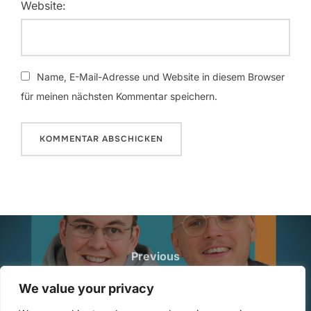
Website:
Name, E-Mail-Adresse und Website in diesem Browser
für meinen nächsten Kommentar speichern.
Beitragsnavigation
Previous
Previous
272: Reflexionsreise zwischen
We value your privacy
den Jahren