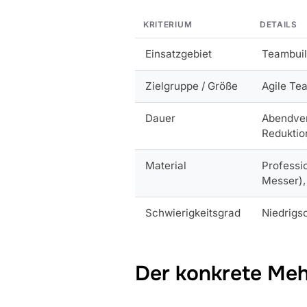
KRITERIUM
DETAILS
Einsatzgebiet
Teambuil
Zielgruppe / Größe
Agile Tea
Dauer
Abendver
Reduktion
Material
Professi
Messer),
Schwierigkeitsgrad
Niedrigs
Der konkrete Meh