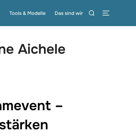
Suchen
g
Tools & Modelle
Das sind wir
SEITENLE
nach:
ne Aichele
amevent –
stärken