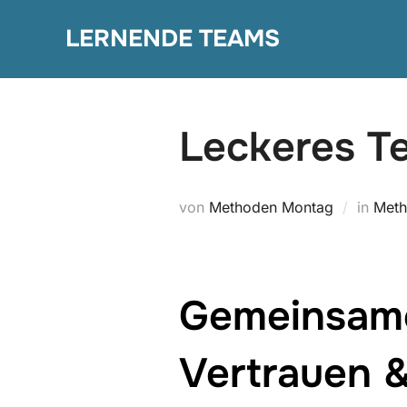
Zum
LERNENDE TEAMS
Inhalt
springen
Leckeres T
von
Methoden Montag
in
Meth
Gemeinsame
Vertrauen 