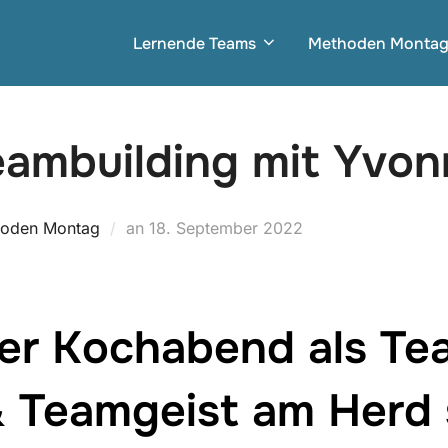
Lernende Teams
Methoden Monta
eambuilding mit Yvon
Veröffentlicht
oden Montag
an
18. September 2022
am
r Kochabend als Te
& Teamgeist am Herd 