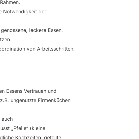
n Rahmen.
e Notwendigkeit der
d genossene, leckere Essen.
tzen.
rdination von Arbeitsschritten.
en Essens Vertrauen und
(z.B. ungenutzte Firmenküchen
s auch
sst „Pfeile“ (kleine
liche Kochzeiten, geteilte