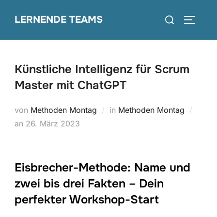
Zum
Suchen
LERNENDE TEAMS
Inhalt
SEITEN
nach:
springen
Künstliche Intelligenz für Scrum
Master mit ChatGPT
von
Methoden Montag
in
Methoden Montag
Veröffentlicht
an
26. März 2023
am
Eisbrecher-Methode: Name und
zwei bis drei Fakten – Dein
perfekter Workshop-Start